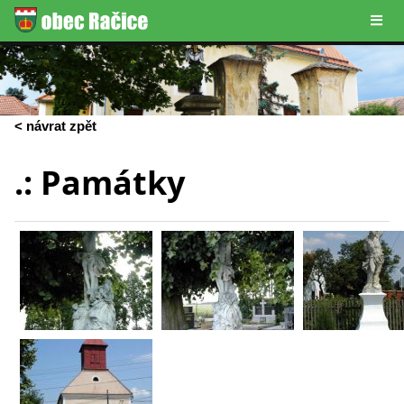
< návrat zpět
.: Památky