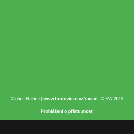
© obec Račice |
www.hrotovicko.cz/racice
| © SW 2019
Prohlášení o přístupnosti