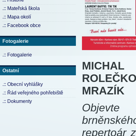
.:: Mateřská škola
.:: Mapa okolí
.:: Facebook obce
Fotogalerie
.:: Fotogalerie
MICHAL
Ostatní
ROLEČKO
.:: Obecní vyhlášky
MRAZÍK
.:: Řád veřejného pohřebiště
.:: Dokumenty
Objevte 
brněnského
repertoár 