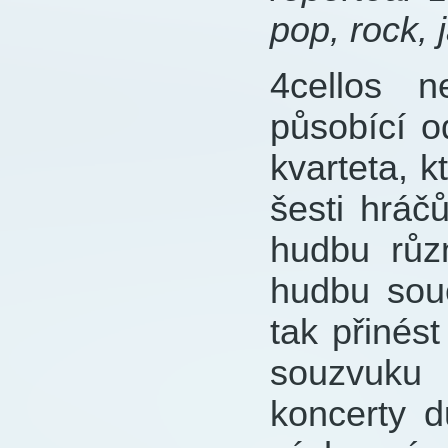
pop, rock, 
4cellos n
působící 
kvarteta, 
šesti hráč
hudbu růz
hudbu sou
tak přinés
souzvuku 
koncerty d