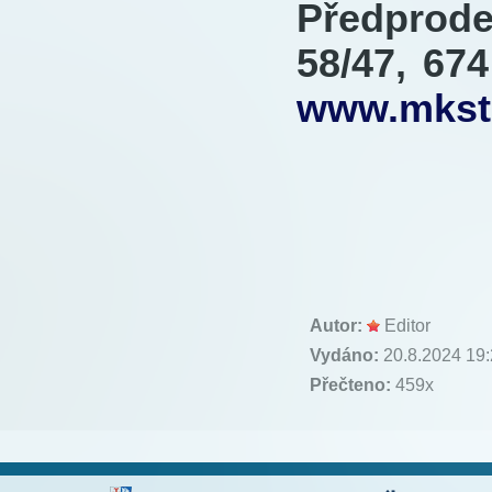
Předprode
58/47, 674
www.mkstr
Autor:
Editor
Vydáno:
20.8.2024 19
Přečteno:
459x