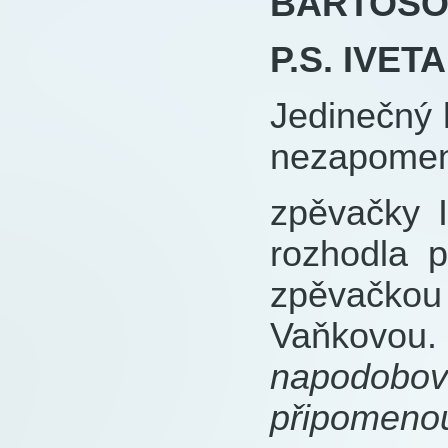
BARTOŠO
P.S. IVETA
Jedinečný 
nezapomen
zpěvačky I
rozhodla p
zpěvačko
Vaňkovou.
napodobova
připomenou