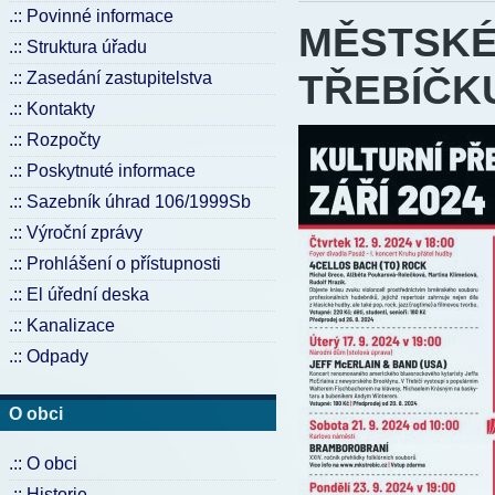
.:: Povinné informace
MĚSTSKÉ
.:: Struktura úřadu
TŘEBÍČKU
.:: Zasedání zastupitelstva
.:: Kontakty
.:: Rozpočty
.:: Poskytnuté informace
.:: Sazebník úhrad 106/1999Sb
.:: Výroční zprávy
.:: Prohlášení o přístupnosti
.:: El úřední deska
.:: Kanalizace
.:: Odpady
O obci
.:: O obci
.:: Historie