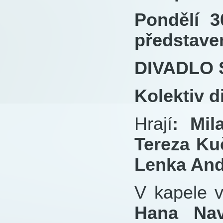
Pondělí 3
představe
DIVADLO
Kolektiv 
Hrají
: Mil
Tereza Ku
Lenka And
V kapele v
Hana Nav