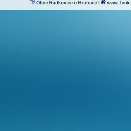
Obec Radkovice u Hrotovic
l
www:
hroto