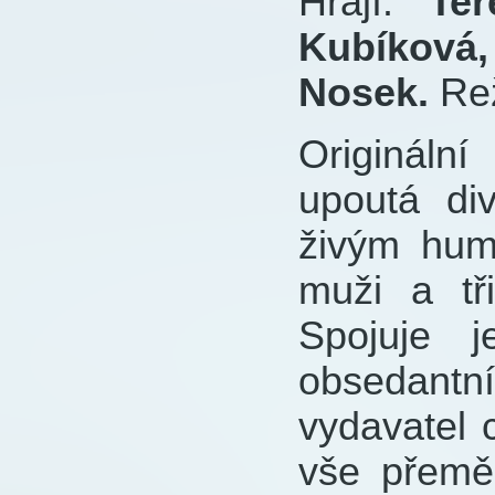
Hrají:
Tere
Kubíková
Nosek.
Re
Origináln
upoutá di
živým humo
muži a tř
Spojuje j
obsedantn
vydavatel 
vše přeměň