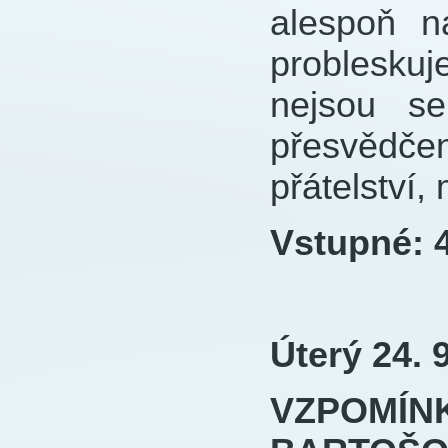
alespoň n
problesku
nejsou s
přesvědčen
přátelství
Vstupné: 4
Úterý 24. 
VZPOMÍ