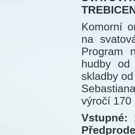
TREBICE
Komorní or
na svatov
Program n
hudby od 
skladby od
Sebastian
výročí 170 
Vstupné: 
Předprodej