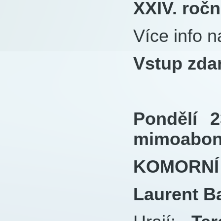
XXIV. ročn
Více info 
Vstup zda
Pondělí 
mimoabone
KOMORNÍ
Laurent Ba