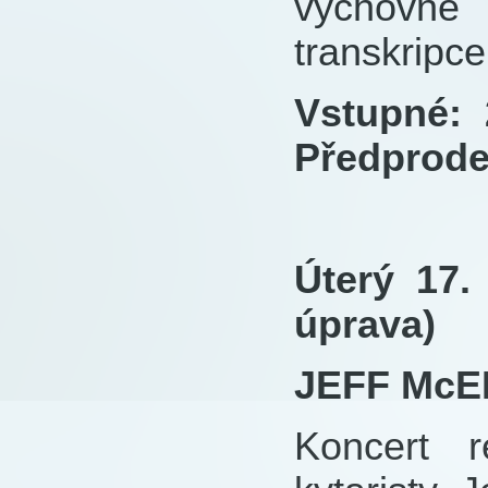
výchovné k
transkripc
Vstupné: 
Předprodej
Úterý 17.
úprava)
JEFF McE
Koncert 