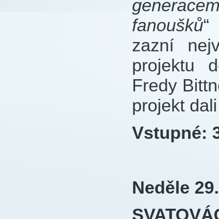
generacemi
fanoušků
“
zazní nej
projektu 
Fredy Bittn
projekt dal
Vstupné: 3
Neděle 29.
SVATOV