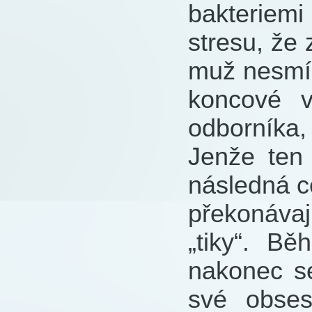
bakteriemi
stresu, že
muž nesmí 
koncové v
odborníka,
Jenže ten 
následná c
překonávaj
„tiky“. B
nakonec se
své obses