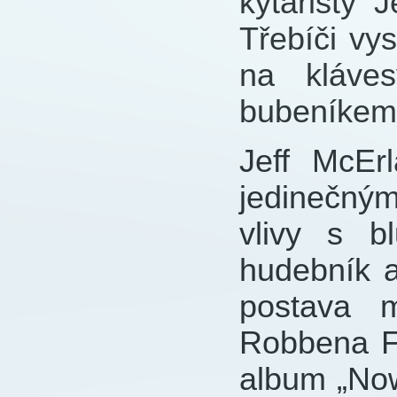
kytaristy 
Třebíči vy
na kláve
bubeníkem
Jeff McEr
jedinečný
vlivy s b
hudebník a
postava 
Robbena Fo
album „Now