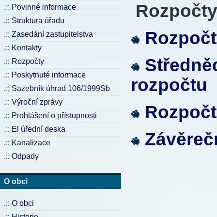
Rozpočty
.:: Povinné informace
.:: Struktura úřadu
Rozpočt
.:: Zasedání zastupitelstva
.:: Kontakty
Středně
.:: Rozpočty
.:: Poskytnuté informace
rozpočtu
.:: Sazebník úhrad 106/1999Sb
.:: Výroční zprávy
Rozpočt
.:: Prohlášení o přístupnosti
.:: El úřední deska
Závěreč
.:: Kanalizace
.:: Odpady
O obci
.:: O obci
.:: Historie