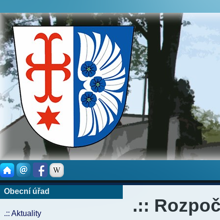
Obecní úřad
.:: Rozpoč
.:: Aktuality