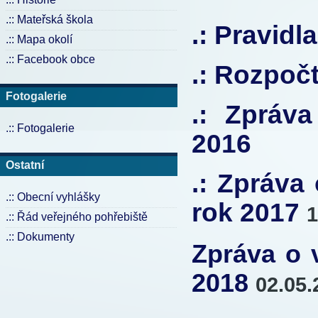
.:: Mateřská škola
.: Pravid
.:: Mapa okolí
.:: Facebook obce
.: Rozpoč
Fotogalerie
.: Zpráv
.:: Fotogalerie
2016
Ostatní
.: Zpráva
.:: Obecní vyhlášky
rok 2017
1
.:: Řád veřejného pohřebiště
.:: Dokumenty
Zpráva o 
2018
02.05.