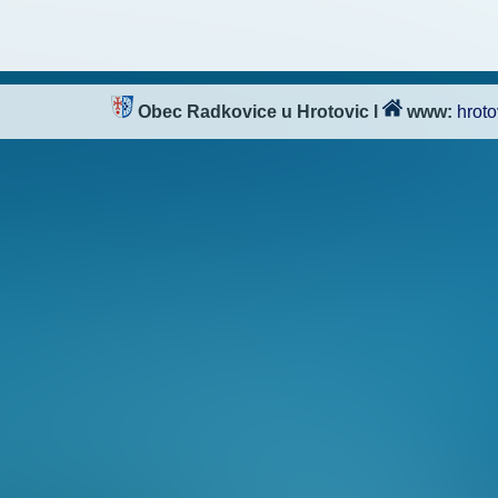
Obec Radkovice u Hrotovic
l
www:
hroto