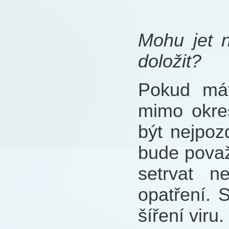
Mohu jet n
doložit?
Pokud mát
mimo okres
být nejpoz
bude považ
setrvat n
opatření. 
šíření viru