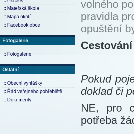
volného po
.:: Mateřská škola
pravidla pr
.:: Mapa okolí
.:: Facebook obce
opuštění by
Fotogalerie
Cestování
.:: Fotogalerie
Ostatní
Pokud poj
.:: Obecní vyhlášky
doklad či p
.:: Řád veřejného pohřebiště
.:: Dokumenty
NE, pro c
potřeba žá