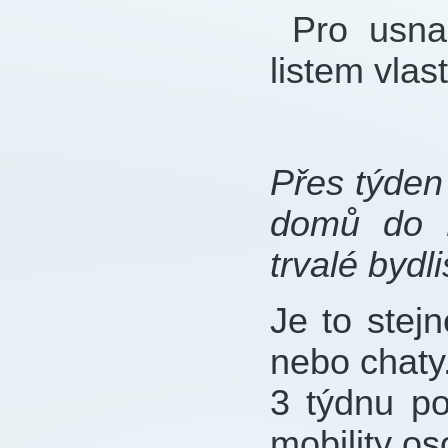
Pro usnad
listem vla
Přes týden
domů do P
trvalé bydl
Je to stej
nebo chaty
3 týdnu po
mobility os