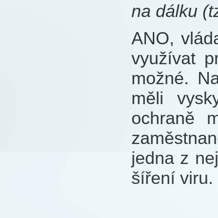
na dálku (
ANO, vlád
využívat p
možné. Nap
měli vysk
ochraně m
zaměstnanc
jedna z nej
šíření viru.