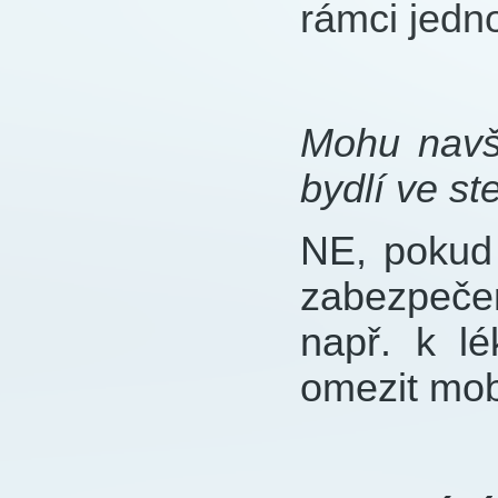
rámci jed
Mohu navšt
bydlí ve s
NE, pokud 
zabezpeče
např. k l
omezit mobi