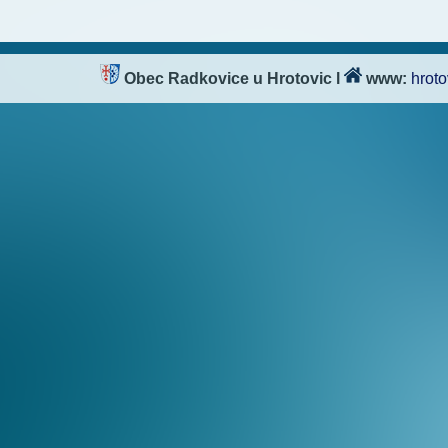
Obec Radkovice u Hrotovic
l
www:
hroto