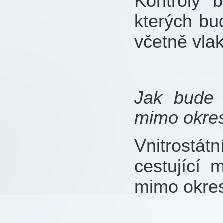
Kontroly 
kterých bu
včetně vla
Jak bude 
mimo okre
Vnitrostát
cestující 
mimo okre