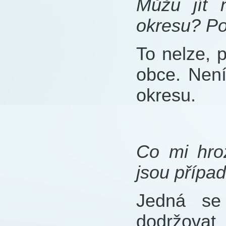
Můžu jít 
okresu? Po
To nelze, 
obce. Není
okresu.
Co mi hro
jsou přípa
Jedná se 
dodržovat