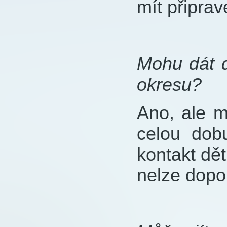
mít připrav
Mohu dát d
okresu?
Ano, ale m
celou dob
kontakt dět
nelze dopor