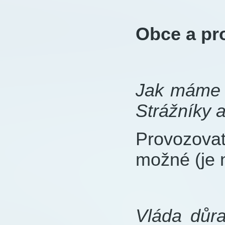
Obce a pr
Jak máme z
Strážníky
Provozovate
možné (je 
Vláda důr