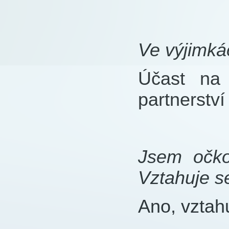
Ve výjimká
Účast na 
partnerstv
Jsem očko
Vztahuje s
Ano, vztah