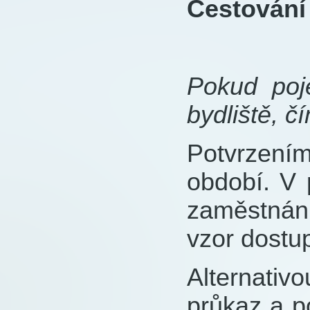
Cestování
Pokud po
bydliště, 
Potvrzením 
období. V 
zaměstnán
vzor dostup
Alternati
průkaz a p