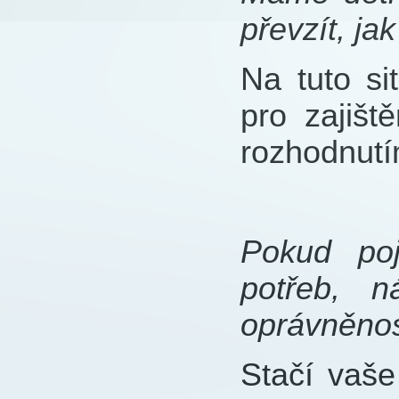
převzít, ja
Na tuto si
pro zajiš
rozhodnutí
Pokud poj
potřeb, 
oprávněnos
Stačí vaše