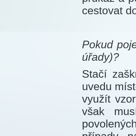
cestovat do
Pokud poje
úřady)?
Stačí zašk
uvedu míst
využít vzo
však mus
povolenýc