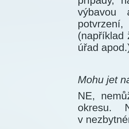
případy, n
výbavou 
potvrzení
(například
úřad apod.)
Mohu jet n
NE, nemů
okresu.
v nezbytné