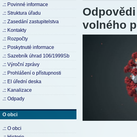
.:: Povinné informace
Odpovědi 
.:: Struktura úřadu
volného p
.:: Zasedání zastupitelstva
.:: Kontakty
.:: Rozpočty
.:: Poskytnuté informace
.:: Sazebník úhrad 106/1999Sb
.:: Výroční zprávy
.:: Prohlášení o přístupnosti
.:: El úřední deska
.:: Kanalizace
.:: Odpady
O obci
.:: O obci
.:: Historie