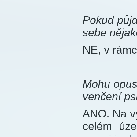
Pokud půjd
sebe nějak
NE, v rámc
Mohu opust
venčení ps
ANO. Na vy
celém úz