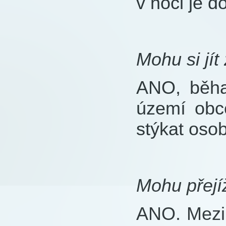
v noci je d
Mohu si jít
ANO, běha
území obc
stýkat osob
Mohu přejí
ANO. Mezi 