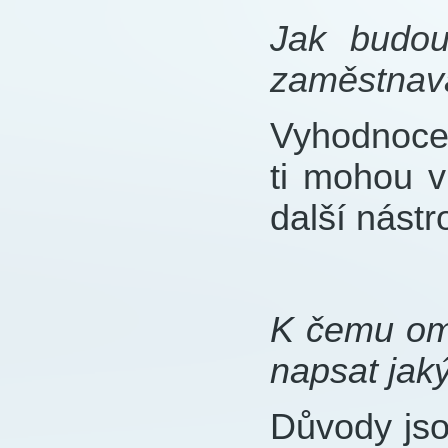
Jak budou 
zaměstnav
Vyhodnocen
ti mohou v
další nástr
K čemu ome
napsat jak
Důvody js