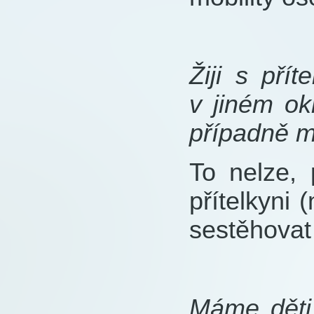
Žiji s pří
v jiném o
případně m
To nelze,
přítelkyni
sestěhovat
Máme děti 