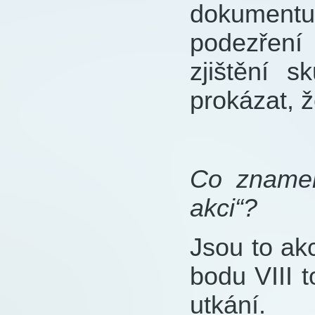
dokumentu
podezření 
zjištění 
prokázat, ž
Co znamen
akci“?
Jsou to ak
bodu VIII 
utkání.