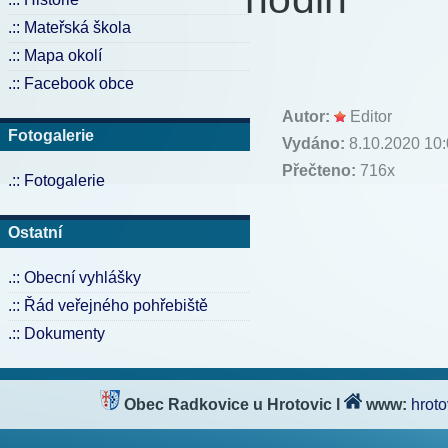
.:: Mateřská škola
Ří
.:: Mapa okolí
.:: Facebook obce
Autor:
Editor
Fotogalerie
Vydáno:
8.10.2020 10
Přečteno:
716x
.:: Fotogalerie
Ostatní
.:: Obecní vyhlášky
.:: Řád veřejného pohřebiště
.:: Dokumenty
Obec Radkovice u Hrotovic
l
www:
hroto