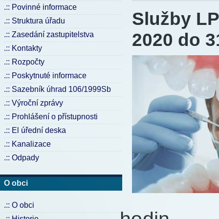
.:: Povinné informace
Služby LP
.:: Struktura úřadu
2020 do 3
.:: Zasedání zastupitelstva
.:: Kontakty
.:: Rozpočty
.:: Poskytnuté informace
.:: Sazebník úhrad 106/1999Sb
.:: Výroční zprávy
.:: Prohlášení o přístupnosti
.:: El úřední deska
.:: Kanalizace
.:: Odpady
O obci
.:: O obci
hodin
.:: Historie