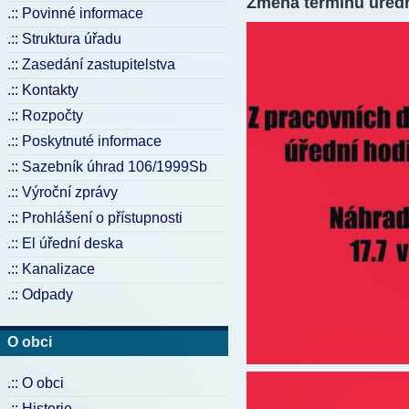
Změna termínu úřed
.:: Povinné informace
.:: Struktura úřadu
.:: Zasedání zastupitelstva
.:: Kontakty
.:: Rozpočty
.:: Poskytnuté informace
.:: Sazebník úhrad 106/1999Sb
.:: Výroční zprávy
.:: Prohlášení o přístupnosti
.:: El úřední deska
.:: Kanalizace
.:: Odpady
O obci
.:: O obci
.:: Historie