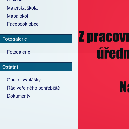
.:: Mateřská škola
.:: Mapa okolí
.:: Facebook obce
Fotogalerie
.:: Fotogalerie
Ostatní
.:: Obecní vyhlášky
.:: Řád veřejného pohřebiště
.:: Dokumenty