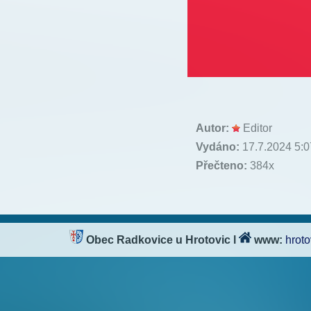
Autor:
Editor
Vydáno:
17.7.2024 5:0
Přečteno:
384x
Obec Radkovice u Hrotovic
l
www:
hroto