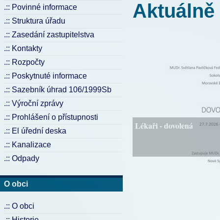
Aktuálně
.:: Povinné informace
.:: Struktura úřadu
.:: Zasedání zastupitelstva
.:: Kontakty
.:: Rozpočty
.:: Poskytnuté informace
.:: Sazebník úhrad 106/1999Sb
.:: Výroční zprávy
.:: Prohlášení o přístupnosti
Lékaři - dovolená
.:: El úřední deska
.:: Kanalizace
.:: Odpady
O obci
.:: O obci
.:: Historie