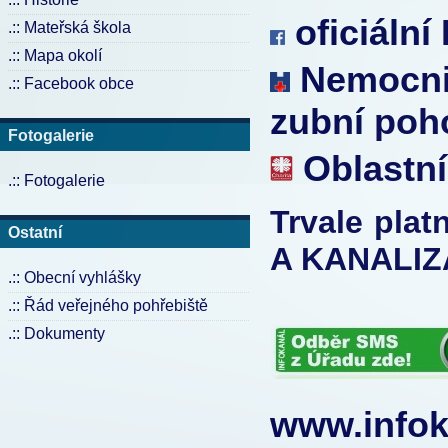
oficiální
.:: Mateřská škola
.:: Mapa okolí
Nemocnic
.:: Facebook obce
zubní poh
Fotogalerie
Oblastní
.:: Fotogalerie
Trvale pla
Ostatní
A KANALIZ
.:: Obecní vyhlášky
.:: Řád veřejného pohřebiště
.:: Dokumenty
www.infok