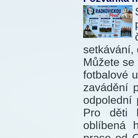
setkávání,
Můžete se 
fotbalové u
zavádění 
odpolední 
Pro děti 
oblíbená 
prase od O