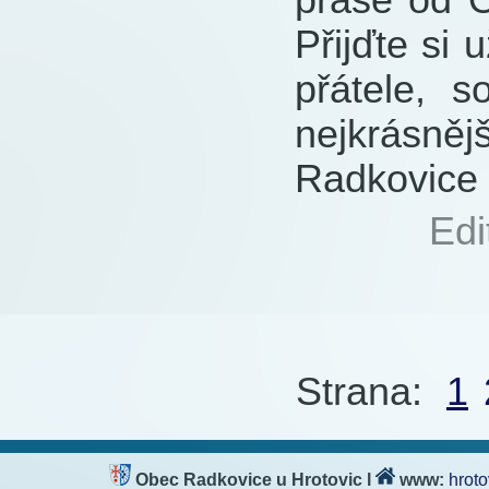
Přijďte si
přátele, 
nejkrásněj
Radkovice 
Autor:
Edi
118x
Strana:
1
Obec Radkovice u Hrotovic
l
www:
hroto