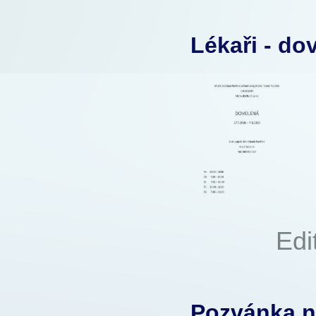
60x
Lékaři - do
Autor:
Edi
55x
Pozvánka n