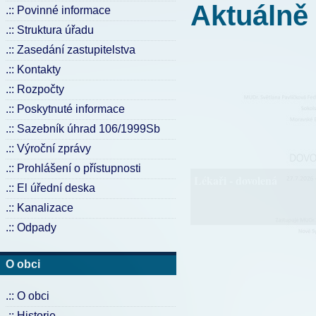
Aktuálně
.:: Povinné informace
.:: Struktura úřadu
.:: Zasedání zastupitelstva
.:: Kontakty
.:: Rozpočty
.:: Poskytnuté informace
.:: Sazebník úhrad 106/1999Sb
.:: Výroční zprávy
.:: Prohlášení o přístupnosti
Lékaři - dovolená
.:: El úřední deska
.:: Kanalizace
.:: Odpady
O obci
.:: O obci
.:: Historie