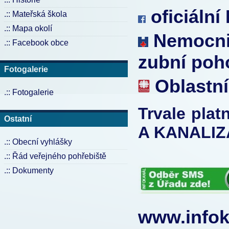
oficiální
.:: Mateřská škola
.:: Mapa okolí
Nemocnic
.:: Facebook obce
zubní poh
Fotogalerie
Oblastní
.:: Fotogalerie
Trvale pla
Ostatní
A KANALIZ
.:: Obecní vyhlášky
.:: Řád veřejného pohřebiště
.:: Dokumenty
www.infok