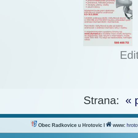
Autor:
Edi
152x
Strana:
« 
Obec Radkovice u Hrotovic
l
www:
hroto