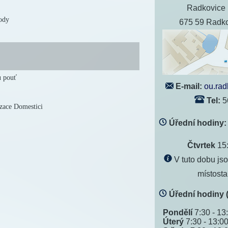
Radkovice 
ody
675 59 Radko
u pouť
E-mail:
ou.ra
Tel:
5
zace Domestici
Úřední hodiny:
Čtvrtek
15
V tuto dobu jso
místosta
Úřední hodiny (
Pondělí
7:30 - 13
Úterý
7:30 - 13:0