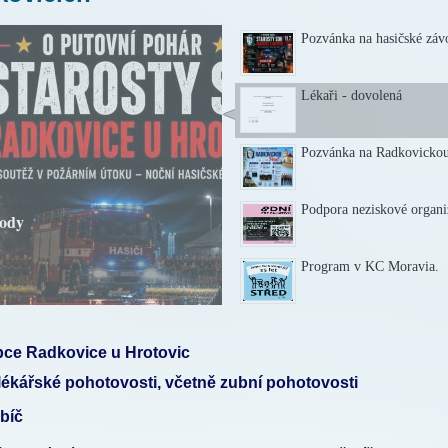
Pozvánka na hasičské záv
Lékaři - dovolená
Pozvánka na Radkovicko
Podpora neziskové organi
Program v KC Moravia.
bce Radkovice u Hrotovic
lékářské pohotovosti, včetně zubní pohotovosti
ebíč