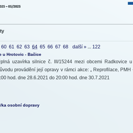
ty
60
61
62
63
64
65
66
67
68
další »
...
122
e u Hrotovic - Bačice
plná uzavírka silnice č. III/15244 mezi obcemi Radkovice u
ůvodu provádění její opravy v rámci akce: „ Reprofilace, PMH
:00 hod. dne 28.6.2021 do 20:00 hod. dne 30.7.2021
:
17.6.2021 15:42 •
Přečteno:
957x
č/ka osobní dopravy