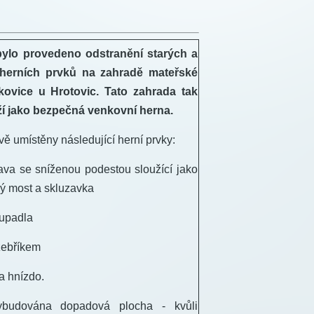
bylo provedeno odstranění starých a
 herních prvků na zahradě mateřské
ovice u Hrotovic. Tato zahrada tak
ží jako bezpečná venkovní herna.
ě umístěny následující herní prvky:
va se sníženou podestou sloužící jako
ý most a skluzavka
upadla
žebříkem
a hnízdo.
budována dopadová plocha - kvůli