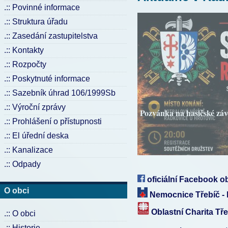
.:: Povinné informace
.:: Struktura úřadu
.:: Zasedání zastupitelstva
.:: Kontakty
.:: Rozpočty
.:: Poskytnuté informace
.:: Sazebník úhrad 106/1999Sb
.:: Výroční zprávy
Lékaři - dovolená
.:: Prohlášení o přístupnosti
.:: El úřední deska
.:: Kanalizace
.:: Odpady
oficiální Facebook o
O obci
Nemocnice Třebíč - 
Oblastní Charita Tř
.:: O obci
.:: Historie