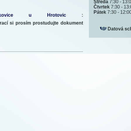
Středa
7:30 - 13:
Čtvrtek
7:30 - 13
Pátek
7:30 - 12:0
ovice u Hrotovic
:
trací si prosím prostudujte dokument
Datová sc