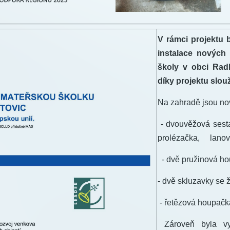
V rámci projektu 
instalace nových
školy v obci Radk
díky projektu slou
Na zahradě jsou nov
- dvouvěžová sesta
prolézačka, lanov
- dvě pružinová ho
- dvě skluzavky se 
- řetězová houpačk
Zároveň byla vy