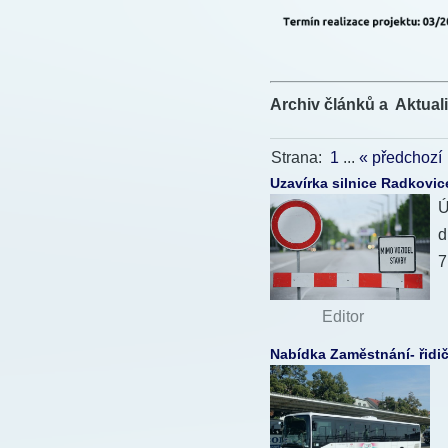
Archiv článků a
Aktuali
Strana:
1
...
« předchozí
Uzavírka silnice Radkovic
Ú
d
7
Autor:
Editor
•
Vydáno
Nabídka Zaměstnání- řidi