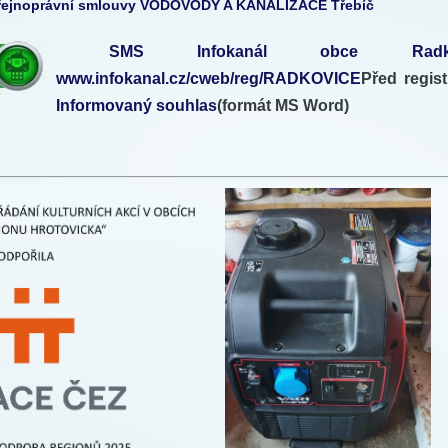
Veřejnoprávní smlouvy VODOVODY A KANALIZACE Třebíč
SMS Infokanál obce Radk
www.infokanal.cz/cweb/reg/RADKOVICE
Před regis
Informovaný souhlas
(formát MS Word)