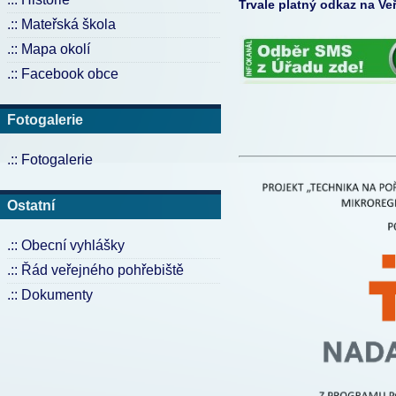
Trvale platný odkaz na 
.:: Mateřská škola
.:: Mapa okolí
.:: Facebook obce
Fotogalerie
.:: Fotogalerie
Ostatní
.:: Obecní vyhlášky
.:: Řád veřejného pohřebiště
.:: Dokumenty