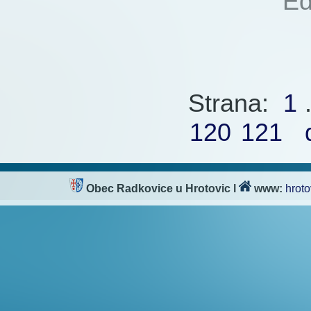
Autor:
Ed
Přečteno:
Strana:
1
.
120
121
Obec Radkovice u Hrotovic
l
www:
hroto