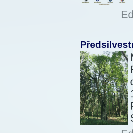
Autor:
Ed
Přečteno:
Předsilvest