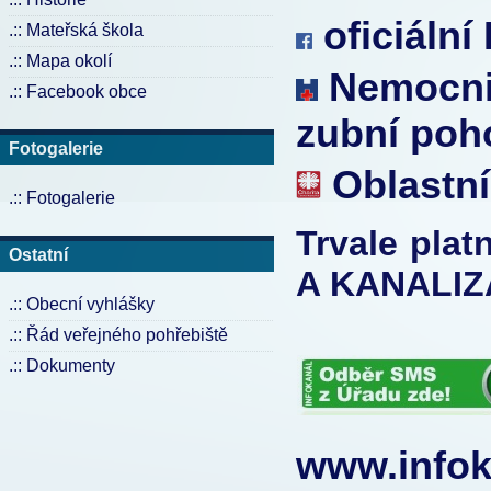
oficiální
.:: Mateřská škola
.:: Mapa okolí
Nemocnic
.:: Facebook obce
zubní poh
Fotogalerie
Oblastní
.:: Fotogalerie
Trvale pla
Ostatní
A KANALIZ
.:: Obecní vyhlášky
.:: Řád veřejného pohřebiště
.:: Dokumenty
www.infok