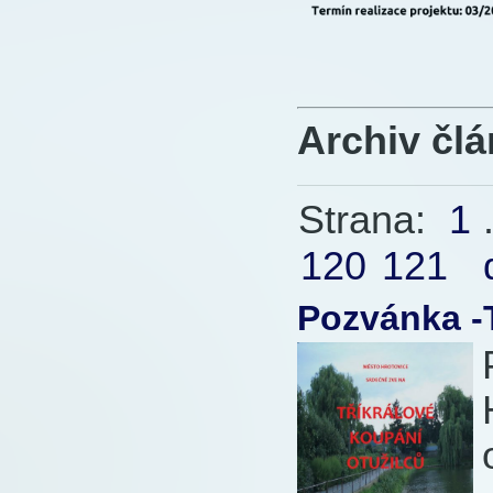
Archiv čl
Strana:
1
.
120
121
Pozvánka -T