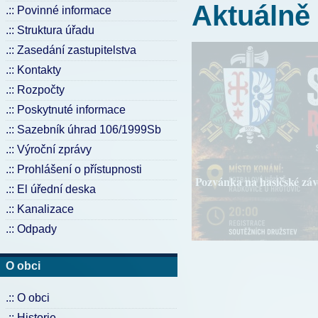
Aktuálně
.:: Povinné informace
.:: Struktura úřadu
.:: Zasedání zastupitelstva
.:: Kontakty
.:: Rozpočty
.:: Poskytnuté informace
.:: Sazebník úhrad 106/1999Sb
.:: Výroční zprávy
.:: Prohlášení o přístupnosti
Lékaři - dovolená
.:: El úřední deska
.:: Kanalizace
.:: Odpady
O obci
.:: O obci
.:: Historie