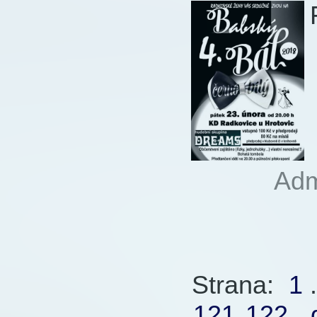
Autor:
Ad
1246x
Strana:
1
.
121
122