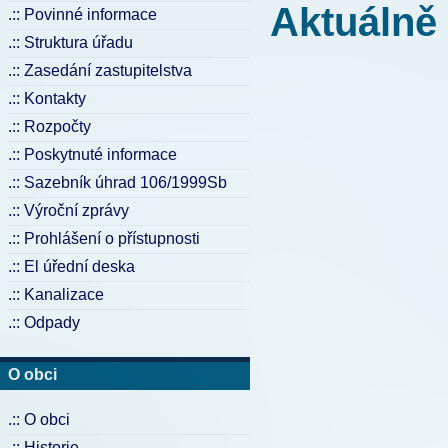
Aktuálně
.:: Povinné informace
.:: Struktura úřadu
.:: Zasedání zastupitelstva
.:: Kontakty
.:: Rozpočty
.:: Poskytnuté informace
.:: Sazebník úhrad 106/1999Sb
.:: Výroční zprávy
.:: Prohlášení o přístupnosti
Lékaři - dovolená
.:: El úřední deska
.:: Kanalizace
.:: Odpady
O obci
.:: O obci
.:: Historie