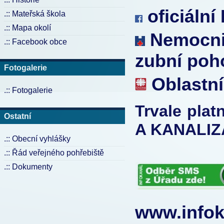
oficiální
.:: Mateřská škola
.:: Mapa okolí
Nemocnic
.:: Facebook obce
zubní poh
Fotogalerie
Oblastní
.:: Fotogalerie
Trvale pla
Ostatní
A KANALIZ
.:: Obecní vyhlášky
.:: Řád veřejného pohřebiště
.:: Dokumenty
www.infok