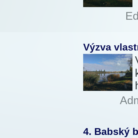
Autor:
Ed
Přečteno:
Výzva vlas
Autor:
Ad
1167x
4. Babský b