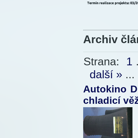
Archiv čl
Strana:
1
.
další »
...
Autokino D
chladicí vě