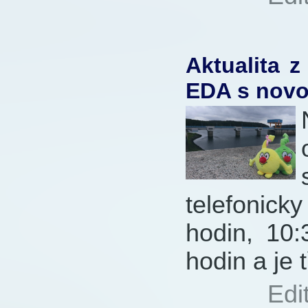
660x
Aktualita 
EDA s novou
telefonick
hodin, 10:
hodin a je 
Autor:
Edi