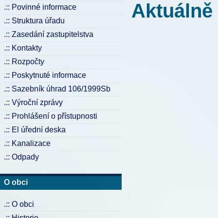
Aktuálně
.:: Povinné informace
.:: Struktura úřadu
.:: Zasedání zastupitelstva
.:: Kontakty
.:: Rozpočty
.:: Poskytnuté informace
.:: Sazebník úhrad 106/1999Sb
.:: Výroční zprávy
.:: Prohlášení o přístupnosti
Lékaři - dovolená
.:: El úřední deska
.:: Kanalizace
.:: Odpady
O obci
.:: O obci
.:: Historie