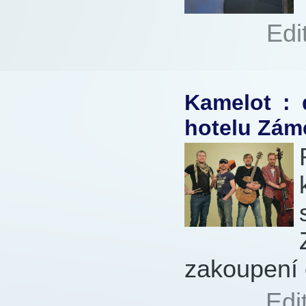
Autor:
Edi
706x
Kamelot : 
hotelu Zám
zakoupení 
Autor:
Edi