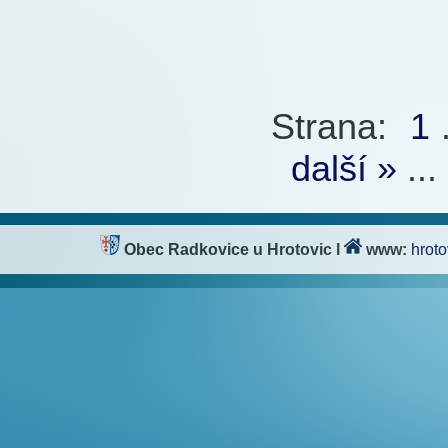
654x
Strana:
1
.
další »
...
Obec Radkovice u Hrotovic
l
www:
hroto