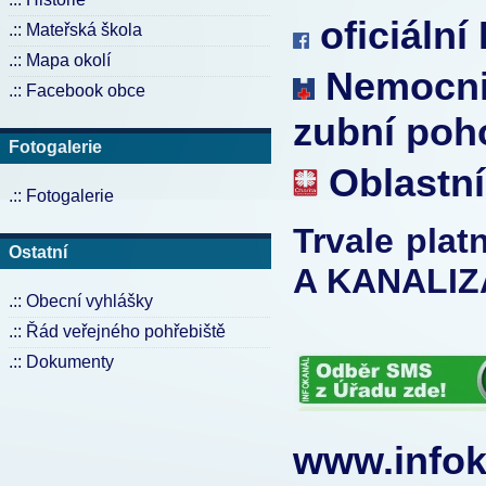
oficiální
.:: Mateřská škola
.:: Mapa okolí
Nemocnic
.:: Facebook obce
zubní poh
Fotogalerie
Oblastní
.:: Fotogalerie
Trvale pla
Ostatní
A KANALIZ
.:: Obecní vyhlášky
.:: Řád veřejného pohřebiště
.:: Dokumenty
www.infok