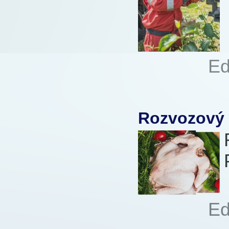
Autor:
Ed
Přečteno:
Rozvozový 
Autor:
Ed