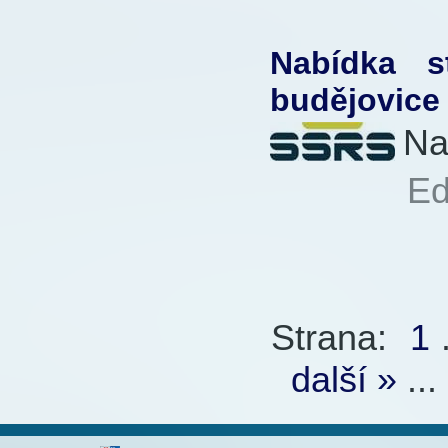
Přečteno:
Nabídka 
budějovice
Na
Autor:
Ed
Přečteno:
Strana:
1
.
další »
...