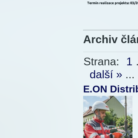
Archiv čl
Strana:
1
.
další »
...
E.ON Distr