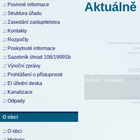
Aktuálně
.:: Povinné informace
.:: Struktura úřadu
.:: Zasedání zastupitelstva
.:: Kontakty
.:: Rozpočty
.:: Poskytnuté informace
.:: Sazebník úhrad 106/1999Sb
.:: Výroční zprávy
.:: Prohlášení o přístupnosti
Lékaři - dovolená
.:: El úřední deska
.:: Kanalizace
.:: Odpady
O obci
.:: O obci
.:: Historie