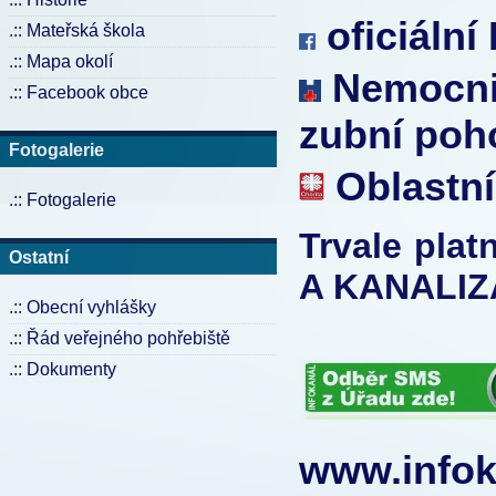
oficiální
.:: Mateřská škola
.:: Mapa okolí
Nemocnic
.:: Facebook obce
zubní poh
Fotogalerie
Oblastní
.:: Fotogalerie
Trvale pla
Ostatní
A KANALIZ
.:: Obecní vyhlášky
.:: Řád veřejného pohřebiště
.:: Dokumenty
www.infok